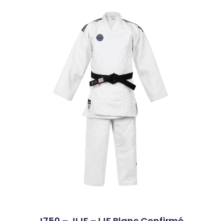
J750 – JIJF – IJF Blanc Confirmé