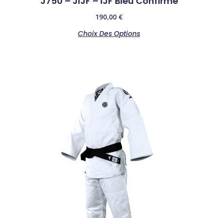
J750 – JIJF – IJF Bleu Confirmé
190,00
€
Choix Des Options